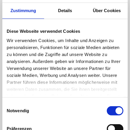
– wir beraten und vertreten Sie gern!
Zustimmung
Details
Über Cookies
Mehr erfahren
Diese Webseite verwendet Cookies
Wir verwenden Cookies, um Inhalte und Anzeigen zu
personalisieren, Funktionen für soziale Medien anbieten
zu können und die Zugriffe auf unsere Website zu
analysieren. Außerdem geben wir Informationen zu Ihrer
Verwendung unserer Website an unsere Partner für
soziale Medien, Werbung und Analysen weiter. Unsere
Partner führen diese Informationen möglicherweise mit
weiteren Daten zusammen, die Sie ihnen bereitgestellt
haben oder die sie im Rahmen Ihrer Nutzung der Dienste
Dienstleistungen
gesammelt haben.
Einwilligungsauswahl
Notwendig
Qualifizierte anwaltliche Leistung erfordert
Spezialisierung. Diesem Anspruch hat sich
Präferenzen